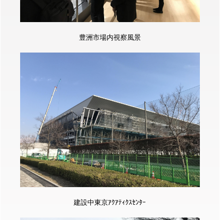
豊洲市場内視察風景
建設中東京ｱｸｱﾃｨｸｽｾﾝﾀｰ