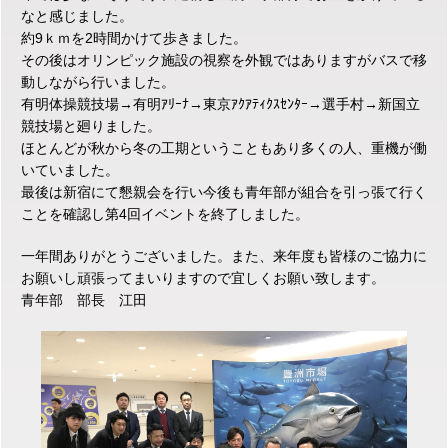
なと感じました。
約9ｋｍを2時間かけて歩きました。
その後はオリンピック施設の視察を外観ではありますがバスで移
動しながら行いました。
有明体操競技場→有明ｱﾘｰﾅ→東京ｱｸｱﾃｨｸｽｾﾝﾀｰ→選手村→新国立
競技場と廻りました。
ほとんどが秋から冬の工期ということもあり多くの人、重機が働
いていました。
最後は新宿にて懇親会を行い今後も青年部が組合を引っ張て行く
ことを確認し第4回イベントを終了しました。
一年間ありがとうございました。また、来年度も皆様のご協力に
お願いし頑張ってまいりますので宜しくお願い致します。
青年部 部長 江田